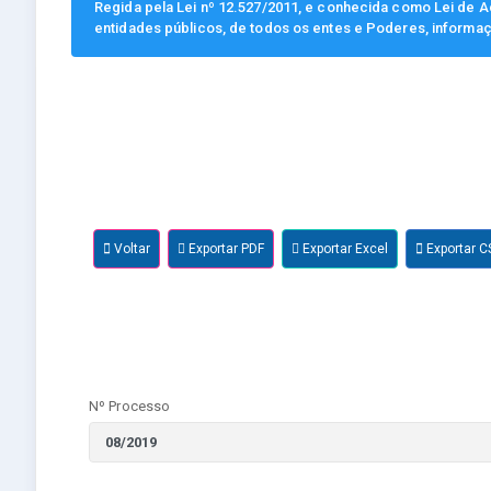
Regida pela Lei nº 12.527/2011, e conhecida como Lei de Ac
entidades públicos, de todos os entes e Poderes, informa
Voltar
Exportar PDF
Exportar Excel
Exportar C
Nº Processo