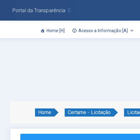
Portal da Transparência
Home [H]
Acesso a Informação [A]
Home
Certame - Licitação
Licit