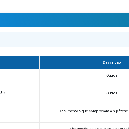
Descrição
Outros
ÇÃO
Outros
Documentos que comprovam a hipótese d
Informação da exist¿ncia de dotaç