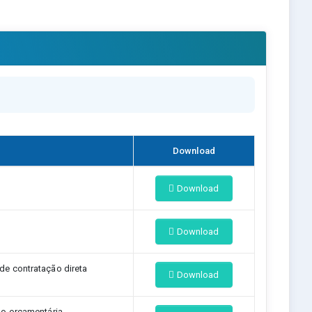
Download
Download
Download
e contratação direta
Download
ão orçamentária