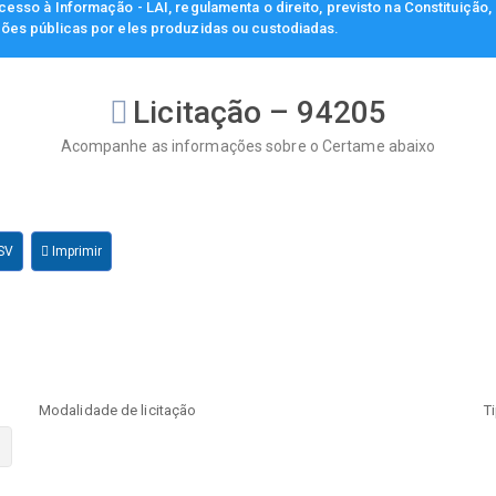
esso à Informação - LAI, regulamenta o direito, previsto na Constituição
ções públicas por eles produzidas ou custodiadas.
Licitação – 94205
Acompanhe as informações sobre o Certame abaixo
SV
Imprimir
Modalidade de licitação
T