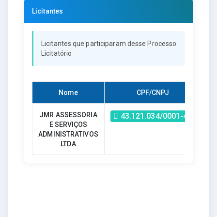
Licitantes
Licitantes que participaram desse Processo
Licitatório
Nome
CPF/CNPJ
Ha
JMR ASSESSORIA
43.121.034/0001-47
E SERVIÇOS
ADMINISTRATIVOS
LTDA