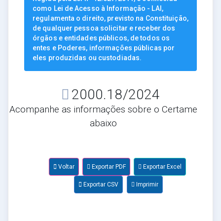
como Lei de Acesso à Informação - LAI,
regulamenta o direito, previsto na Constituição,
de qualquer pessoa solicitar e receber dos
órgãos e entidades públicos, de todos os
entes e Poderes, informações públicas por
eles produzidas ou custodiadas.
2000.18/2024
Acompanhe as informações sobre o Certame
abaixo
Voltar
Exportar PDF
Exportar Excel
Exportar CSV
Imprimir