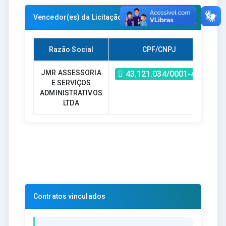
Vencedor(es) da Licitação
Razão Social
CPF/CNPJ
V
JMR ASSESSORIA
43.121.034/0001-47
E SERVIÇOS
8.
ADMINISTRATIVOS
LTDA
Contratos vinculados