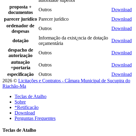
autoridade superior
proposta +
Outros
Download
documentos
parecer jurídico
Parecer jurídico
Download
ordenador de
Outros
Download
despesas
Informação da exist¿ncia de dotação
dotação
Download
orçamentária
despacho de
Outros
Download
autorização
autuação
Outros
Download
+portaria
especificação
Outros
Download
2026 ©
Licitações e Contratos - Câmara Municipal de Sucupira do
Riachão-Ma
Teclas de Atalho
Sobre
*Retificação
Download
Perguntas Frequentes
Teclas de Atalho