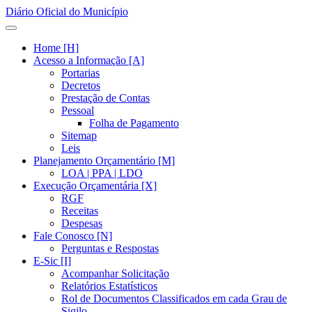
Diário Oficial do Município
Home [H]
Acesso a Informação [A]
Portarias
Decretos
Prestação de Contas
Pessoal
Folha de Pagamento
Sitemap
Leis
Planejamento Orçamentário [M]
LOA | PPA | LDO
Execução Orçamentária [X]
RGF
Receitas
Despesas
Fale Conosco [N]
Perguntas e Respostas
E-Sic [I]
Acompanhar Solicitação
Relatórios Estatísticos
Rol de Documentos Classificados em cada Grau de
Sigilo