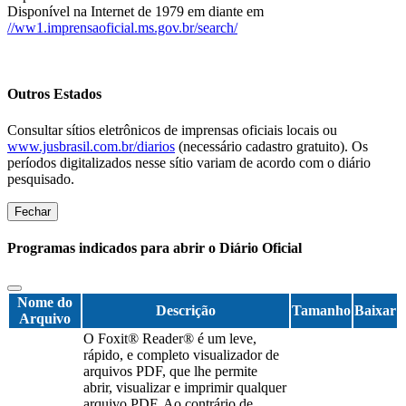
Disponível na Internet de 1979 em diante em
//ww1.imprensaoficial.ms.gov.br/search/
Outros Estados
Consultar sítios eletrônicos de imprensas oficiais locais ou
www.jusbrasil.com.br/diarios
(necessário cadastro gratuito). Os
períodos digitalizados nesse sítio variam de acordo com o diário
pesquisado.
Fechar
Programas indicados para abrir o Diário Oficial
Nome do
Descrição
Tamanho
Baixar
Arquivo
O Foxit® Reader® é um leve,
rápido, e completo visualizador de
arquivos PDF, que lhe permite
abrir, visualizar e imprimir qualquer
arquivo PDF. Ao contrário de